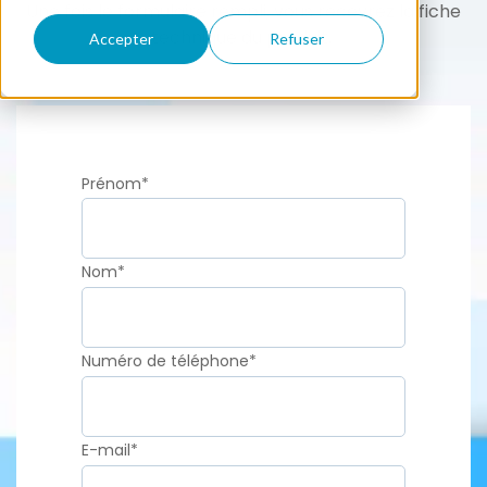
Une fois le formulaire rempli, vous recevrez la fiche
technique du produit.
Accepter
Refuser
Prénom
*
Nom
*
Numéro de téléphone
*
E-mail
*