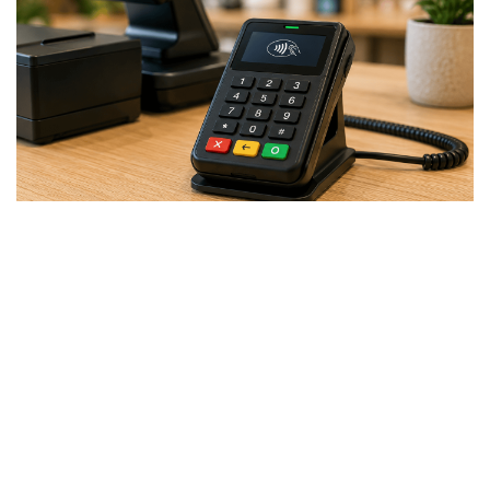
Thème(s) :
Encaissement
Écrit par
L'équipe commerciale
Le 06 février 2026
Clavier carte bleue :
ergonomie et choix du bon
équipement