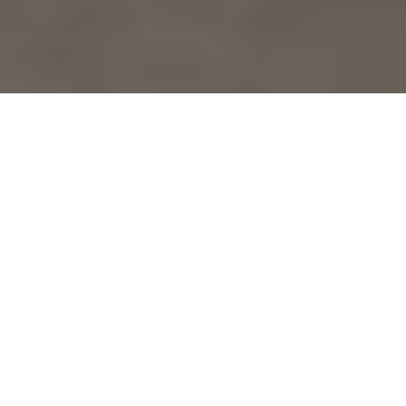
Monnayeur automatique
CASHMAG 5R
Simplifier et sécuriser la
gestion de vos espèces