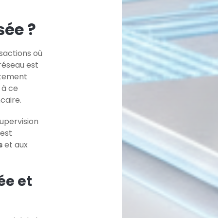
sée ?
sactions où
réseau est
ctement
 à ce
caire.
supervision
 est
s
et aux
ée et