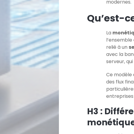
modernes.
Qu’est-ce
La
monétiq
l’ensemble
relié à un
se
avec la ban
serveur, qu
Ce modèle o
des flux fin
particuliè
entreprises
H3 : Diffé
monétiqu