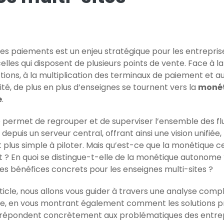
des paiements est un enjeu stratégique pour les entrepris
celles qui disposent de plusieurs points de vente. Face à 
tions, à la multiplication des terminaux de paiement et a
té, d
e plus en plus d’enseignes se tournent vers la
moné
e
.
permet de regrouper et de superviser l’ensemble des fl
epuis un serveur central, offrant ainsi une vision unifiée,
 plus simple à piloter. Mais qu’est-ce que la monétique c
? En quoi se disting
ue-t-elle de la monétique autonome ?
ses bénéfices concrets pour les enseignes multi-sites ?
ticle, nous allons vous guider à travers une analyse comp
e, en vous montrant également comment les solutions 
répondent concrètement aux problématiques des entrep