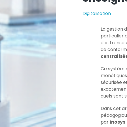
Digitalisation
La gestion 
particulier 
des transac
de conformi
centralisé
Ce système 
monétiques d
sécurisé
e
et
exactement 
quels sont 
Dans cet ar
pédagogiqu
par
Inosys