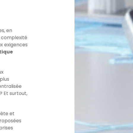
es, en
la complexité
ux exigences
tique
ux
 plus
entralisée
 Et surtout,
lète et
proposées
rises