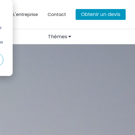
es
L'entreprise
Contact
b
Thèmes
ns