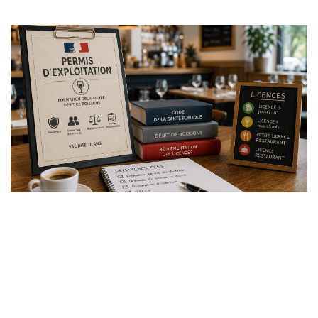
Thème(s) :
Ouverture de commerce
Écrit par
Thierry Julie
Le 05 avril 2023
Permis d'exploitation : tout
savoir pour ouvrir votre
restaurant