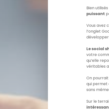
Bien utilisé
puissant
po
Vous avez c
l’onglet Go
développer
Le social 
votre commu
qu’elle repo
véritables
On pourrait
qui permet 
sans même d
Sur le terra
intéressan