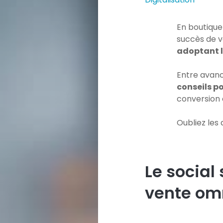
En boutique 
succès de vo
adoptant 
Entre avanc
conseils p
conversion e
Oubliez les
Le socia
vente om