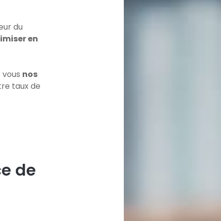
œur du
timiser en
c vous
nos
re taux de
ce de