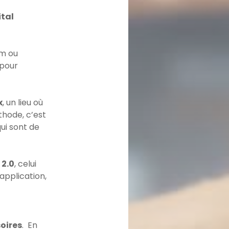
ital
am ou
 pour
x
, un lieu où
hode, c’est
ui sont de
 2.0
, celui
application,
oires
. En