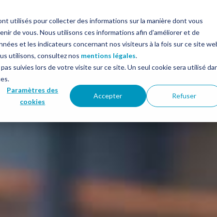
nt utilisés pour collecter des informations sur la manière dont vous
in
Solutions
Services
Le blog
Ressourc
ir de vous. Nous utilisons ces informations afin d'améliorer et de
nées et les indicateurs concernant nos visiteurs à la fois sur ce site we
ous utilisons, consultez nos
mentions légales
.
pas suivies lors de votre visite sur ce site. Un seul cookie sera utilisé da
ces.
Paramètres des
Accepter
Refuser
cookies