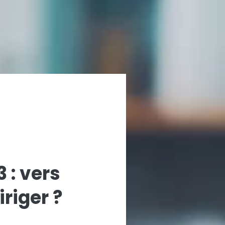
: vers
riger ?