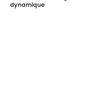
dynamique
Thème(s) :
TPE
Écrit par
Thierry Julie
Le 23 novembre 2022