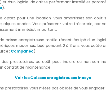
 et d’un logiciel de caisse performant installé et param
o
).
s optez pour une location, vous amortissez son coût s
 quelques années. Vous préservez votre trésorerie, car vo
tissement immédiat important.
e caisse enregistreuse tactile récent, équipé d’un logici
hériques modernes, loué pendant 2 à 3 ans, vous coûte e
urce :
Companéo
)
 des prestataires, ce coût peut inclure ou non son inst
 un contrat de maintenance
Voir les Caisses enregistreuses Inosys
ns prestataires, vous n’êtes pas obligés de vous engager s