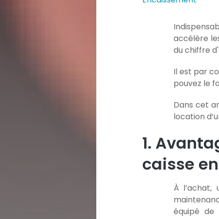
Indispensa
accélère le
du chiffre d'
Il est par 
pouvez le fa
Dans cet ar
location d’u
1. Avantag
caisse en
À l’achat,
maintenance
équipé de 