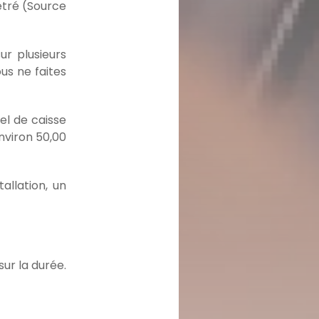
étré (Source
ur plusieurs
us ne faites
el de caisse
nviron 50,00
allation, un
ur la durée.