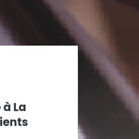
 à La
ients