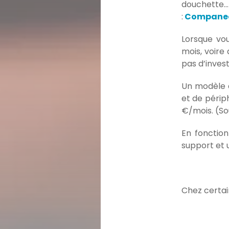
douchette…)
:
Compane
Lorsque vou
mois, voire
pas d’inves
Un modèle d
et de périp
€/mois. (So
En fonction
support et
Chez certai