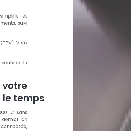
implifie et
ments, suivi
 (TPV). Vous
nients de la
e votre
s le temps
 000 € sans
 dernier cri
 connectée,